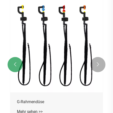


G-Rahmendüse
Mehr sehen >>