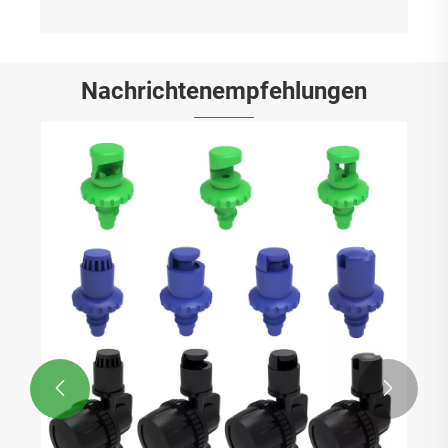
Nachrichtenempfehlungen

