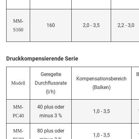
MM-
160
2,0 - 3,5
2,2 - 3,0
S160
Druckkompensierende Serie
Geregelte
B
Kompensationsbereich
Durchflussrate
Modell
(Balken)
(l/h)
40 plus oder
MM-
1,0 - 3,5
minus 3 %
PC40
80 plus oder
MM-
1,0 - 3,5